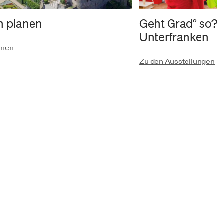
h planen
Geht Grad° so?
Unterfranken
onen
Zu den Ausstellungen
Museum für Franken
Museum
Sammlungen
Staatliches Museum für Kunst- und Kultu
Über uns
Sammlungsbereiche
Festung Marienberg
Aktuelles
Publikationen
97082 Würzburg
Team
Anfragen
+49 (0)931 20594 0
Stellenangebote
info@museum-franken.de
Zum Newsletter anmelden
Cookie Einstellungen ändern
Impressum
Daten