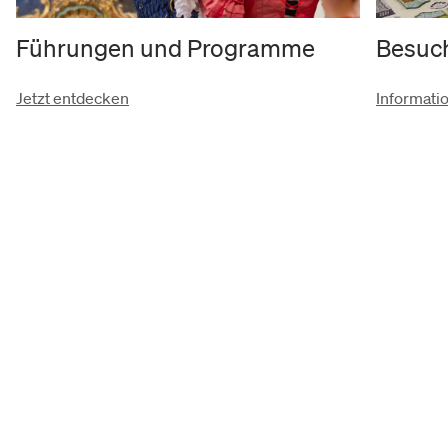
Führungen und Programme
Besuc
Jetzt entdecken
Informati
Besuch
Besuchsinformation
Barierrefreiheit
Führungen buchen
Kalender
Ticket-Shop
© 2026 Museum für Franken