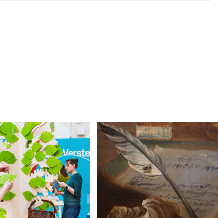
tment-
Fechten
nnte man
en: "Es
en Tag