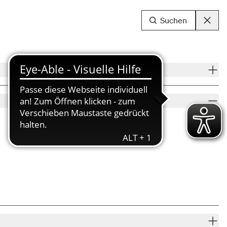
Suchen
DE
lung
berg.
hen
ktorin
 Gäste
Sonntag
en