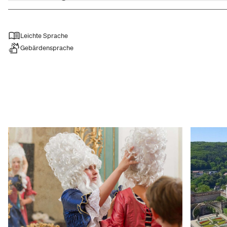
wartete von 10 bis 18 Uhr ein vielfältiges Progr
Gruppen wie der Rotwelsche Haufen, die Mittel
mit der Truppe um Thomas Hönle.
Leichte Sprache
Gebärdensprache
Mehr über die Zeit um 1525 ließ sich bei den F
Freiheit*en erfahren. Die Schloss- und Garten
Informationsstand sowie große Holzspiele an d
bei verschiedenen Mal- und Bastelangeboten d
freut uns, wie viele Leute auf die Festung ge
zu genießen", so Genslein.
In Kooperation mit