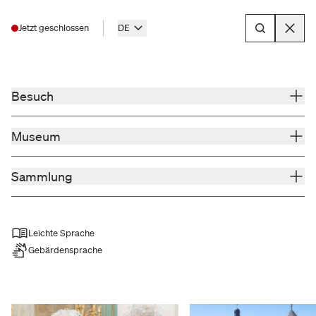
Jetzt geschlossen
DE
Menu
Besuch
Museum
Sammlung
Leichte Sprache
Gebärdensprache
Geht Grad° so? Klima in
Unterfranken