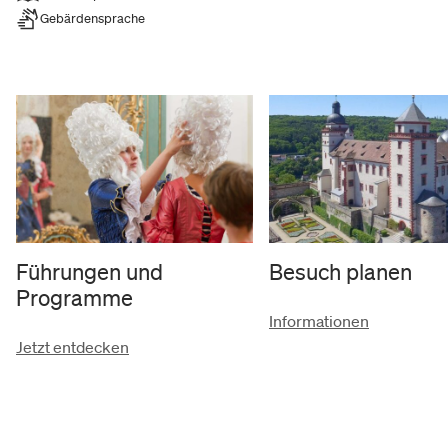
Gebärdensprache
In Zukunft soll dieser Bereich auch um Objekte aus
der Gegenwart erweitert werden. In der aktuellen
Dauerausstellung liegt der Fokus auf Gemälden,
Möbeln und kunsthandwerklichen Objekten aus
Romantik und Biedermeier.
Unter den Künstlern und Meistern sind viele weit
bekannte Namen: Andreas und August Christian
Geist, Georg Mauckener, Ludwig Richter, Peter von
Hess und Georg Stephan Dörffer.
Führungen und
Besuch planen
Programme
Hervorzuheben sind die Werke des in Franken nur
Informationen
kurzeitig tätigen Ferdinand von Rayski, der eine
Jetzt entdecken
Vielzahl von Porträts von einflussreichen
Persönlichkeiten der fränkischen Oberschicht
schuf. Rayski hielt wie auch vor Ort ansässige
romantische Maler und Malerinnen die Schönheit