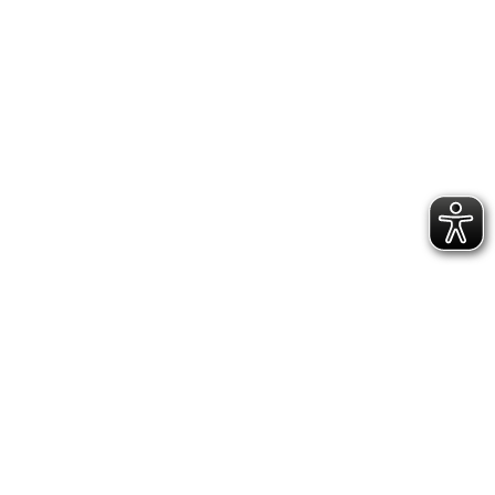
Besuch
Besuchsinformation
Barierrefreiheit
Führungen buchen
Kalender
Ticket-Shop
Museum
Über uns
Aktuelles
Team
Stellenangebote
Sammlungen
Sammlungsbereiche
Publikationen
Anfragen