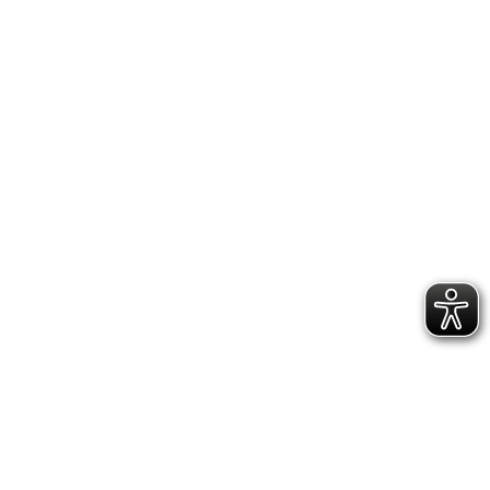
Besuchsinformation
Barierrefreiheit
Führungen buchen
Kalender
Ticket-Shop
Museum
Über uns
Aktuelles
Team
Stellenangebote
Sammlungen
Sammlungsbereiche
Publikationen
Anfragen
Museum für Franken
Staatliches Museum für Kunst- und Kulturgeschichte
Festung Marienberg
97082 Würzburg
+49 (0)931 20594 0
info@museum-franken.de